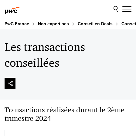
Aller
Aller
au
au
contenu
pied
de
PwC France
Nos expertises
Conseil en Deals
Consei
page
Les transactions
conseillées
Transactions réalisées durant le 2ème
trimestre 2024