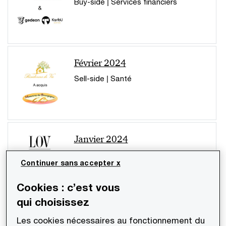
Buy-side | Services financiers
Février 2024
Sell-side | Santé
Janvier 2024
Sell-side | Food
Continuer sans accepter x
Cookies : c’est vous
qui choisissez
Transactions réalisées durant le 4ème
Les cookies nécessaires au fonctionnement du