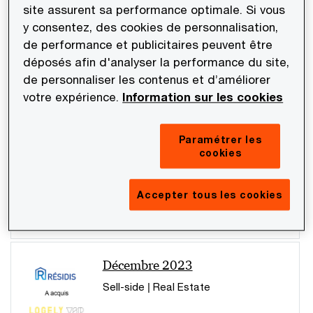
trimestre 2023
site assurent sa performance optimale. Si vous
y consentez, des cookies de personnalisation,
de performance et publicitaires peuvent être
Décembre 2023
déposés afin d'analyser la performance du site,
Buy-side | Services financiers
de personnaliser les contenus et d’améliorer
votre expérience.
Information sur les cookies
Paramétrer les
cookies
Décembre 2023
Sell-side | Consumer
Accepter tous les cookies
Décembre 2023
Sell-side | Real Estate