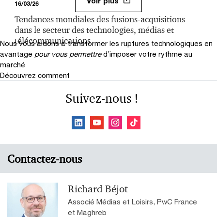
Voir plus
16/03/26
Tendances mondiales des fusions-acquisitions
dans le secteur des technologies, médias et
télécommunications
Nous vous aidons à transformer les ruptures technologiques en
avantage
pour vous permettre
d’imposer votre rythme au
marché
Découvrez comment
Suivez-nous !
Contactez-nous
Richard Béjot
Associé Médias et Loisirs, PwC France
et Maghreb