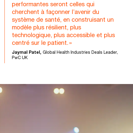
performantes seront celles qui
cherchent à façonner l’avenir du
système de santé, en construisant un
modèle plus résilient, plus
technologique, plus accessible et plus
centré sur le patient. »
Jaymal Patel,
Global Health Industries Deals Leader,
PwC UK