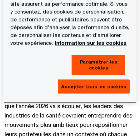
site assurent sa performance optimale. Si vous
historique des États‑Unis et de l’Europe.
y consentez, des cookies de personnalisation,
de performance et publicitaires peuvent être
De ce fait, les investisseurs abordent 2026 avec
déposés afin d'analyser la performance du site,
un appétit renouvelé pour les transactions.
de personnaliser les contenus et d’améliorer
L’année dernière a été marquée par un « triple
votre expérience.
Information sur les cookies
choc » du M&A — tarifs douaniers, pressions sur
les prix des médicaments et évolutions
Paramétrer les
réglementaires — qui a orienté les acheteurs vers
cookies
des opérations plus ciblées, avec notamment
celles permettant de combler des lacunes
Accepter tous les cookies
critiques dans les pipelines de produits. À mesure
que l’année 2026 va s’écouler, les leaders des
industries de la santé devraient entreprendre des
mouvements plus ambitieux pour repositionner
leurs portefeuilles dans un contexte où chaque