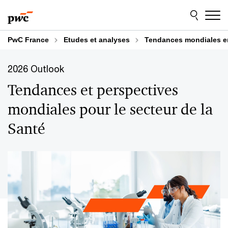
Aller
Aller
au
au
contenu
pied
de
PwC France
Etudes et analyses
Tendances mondiales en
page
2026 Outlook
Tendances et perspectives
mondiales pour le secteur de la
Santé