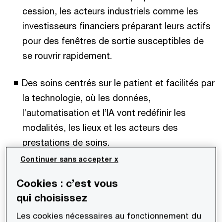
cession, les acteurs industriels comme les
investisseurs financiers préparant leurs actifs
pour des fenêtres de sortie susceptibles de
se rouvrir rapidement.
Des soins centrés sur le patient et facilités par
la technologie, où les données,
l’automatisation et l’IA vont redéfinir les
modalités, les lieux et les acteurs des
prestations de soins.
Continuer sans accepter x
Un rééquilibrage mondial de l’innovation, avec
Cookies : c’est vous
la Chine et d’autres pôles émergents de
qui choisissez
recherche intensifiant leurs moyens et
remettant en question la domination
Les cookies nécessaires au fonctionnement du