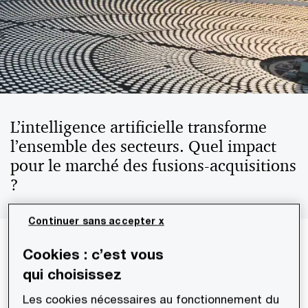
L’intelligence artificielle transforme
l’ensemble des secteurs. Quel impact
pour le marché des fusions‑acquisitions
?
Continuer sans accepter x
La dynamique observée à l’approche de 2026
Cookies : c’est vous
suggère que le marché mondial du M&A entre
qui choisissez
dans une nouvelle phase. La flambée des méga-
Les cookies nécessaires au fonctionnement du