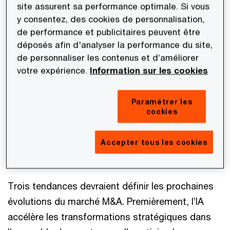
deals (opérations de plus de 5 milliards de dollars)
site assurent sa performance optimale. Si vous
à la fin de l’année 2025 et la montée en puissance
y consentez, des cookies de personnalisation,
de performance et publicitaires peuvent être
des thématiques liées à l’IA se poursuivent en ce
déposés afin d'analyser la performance du site,
début d’année, indiquant un marché qui se
de personnaliser les contenus et d’améliorer
recompose structurellement plutôt qu’un simple
votre expérience.
Information sur les cookies
rebond après un cycle atone. La valeur des
transactions devrait rester élevée en 2026, même
Paramétrer les
si les volumes demeurent modérés, avec de très
cookies
grosses opérations menées par des acquéreurs
disposant des ressources financières les plus
Accepter tous les cookies
importantes.
Trois tendances devraient définir les prochaines
évolutions du marché M&A. Premièrement, l’IA
accélère les transformations stratégiques dans