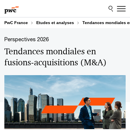
Aller
Aller
au
au
contenu
pied
de
PwC France
Etudes et analyses
Tendances mondiales en
page
Perspectives 2026
Tendances mondiales en
fusions-acquisitions (M&A)