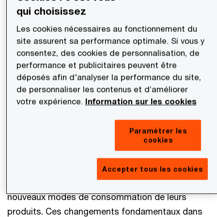
a)
Qui a la capacité latente d’être
qui choisissez
transformé, qui se prête à la transformation
Les cookies nécessaires au fonctionnement du
b)
Qui a la puissance de transformer
site assurent sa performance optimale. Si vous y
consentez, des cookies de personnalisation, de
Une entreprise transformative anticipe
performance et publicitaires peuvent être
la disruption
déposés afin d'analyser la performance du site,
de personnaliser les contenus et d’améliorer
La question n’est plus simplement de vendre
votre expérience.
Information sur les cookies
davantage, mais de fournir de la valeur à travers
une offre de produits ou de services avec un
Paramétrer les
impact tangible sur les marchés. Plusieurs
cookies
secteurs ont connu de grands changements, tels
que l’aviation ou l’industrie de la santé, en
Accepter tous les cookies
adoptant des modèles d’affaires axés sur les
nouveaux modes de consommation de leurs
produits. Ces changements fondamentaux dans