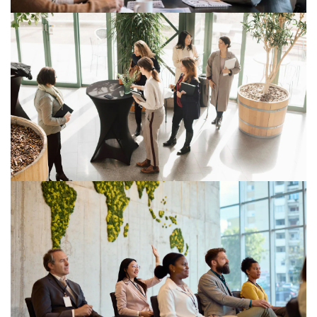
Conformité RDUE : la trajectoire
d’un leader mondial des
revêtements de sol
Structurer la mise en conformité au règlement
européen contre la déforestation et la dégradation des
forêts (RDUE) pour sécuriser les opérations, les
approvisionnements et l’accès au marché européen.
Comment un leader du luxe a-t-il
structuré la mesure de son impact
environnemental grâce à PwC ?
PwC a accompagné un leader du luxe dans la
construction d’un modèle d'analyse du cycle de vie
pour éclairer ses choix stratégiques et opérationnels.