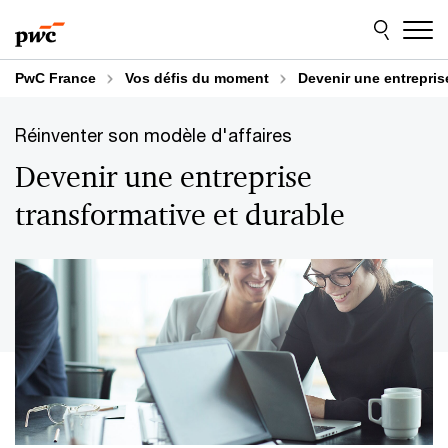
Aller
Aller
au
au
contenu
pied
de
PwC France
Vos défis du moment
Devenir une entrepris
page
Réinventer son modèle d'affaires
Devenir une entreprise
transformative et durable