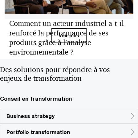
Comment un acteur industriel a-t-il
renforcé la performance de ses
Voir plus
produits grâce à l’analyse
environnementale ?
Des données environnementales fiables pour guider les
Des solutions pour répondre à vos
décisions techniques et renforcer la compétitivité du
enjeux de transformation
portefeuille de produits.
Conseil en transformation
Business strategy
Portfolio transformation