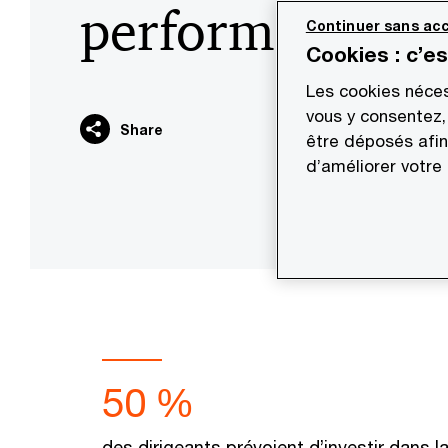
performance
Continuer sans acc
Cookies : c’e
Les cookies néces
vous y consentez,
Share
être déposés afin
d’améliorer votre
50 %
des dirigeants prévoient d’investir dans l