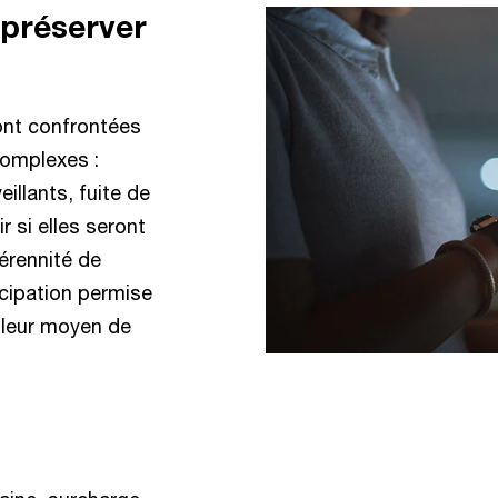
 préserver
ont confrontées
complexes :
llants, fuite de
r si elles seront
érennité de
ticipation permise
illeur moyen de