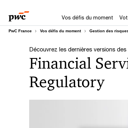
Aller
Aller
au
au
Vos défis du moment
Vot
contenu
pied
de
PwC France
Vos défis du moment
Gestion des risques 
page
Découvrez les dernières versions des
Financial Serv
Regulatory