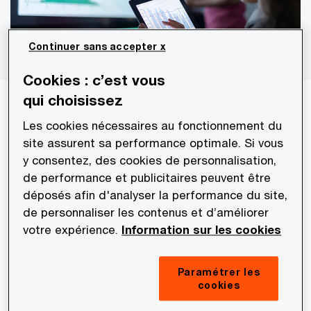
Continuer sans accepter x
Cookies : c’est vous
qui choisissez
Risque opérationnel : votre challenge
aujourd'hui
Les cookies nécessaires au fonctionnement du
site assurent sa performance optimale. Si vous
L'apparition de nouveaux risques
“non
y consentez, des cookies de personnalisation,
financiers” dans le secteur bancaire, difficiles
de performance et publicitaires peuvent être
déposés afin d'analyser la performance du site,
à capturer et induisant un élargissement du
de personnaliser les contenus et d’améliorer
mandat traditionnel des directions des
votre expérience.
Information sur les cookies
risques.
Paramétrer les
Des dispositifs de gestion du risque
cookies
opérationnel vieillissants
, peu modernisés