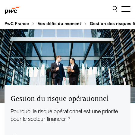
Aller
Aller
au
au
contenu
pied
de
PwC France
Vos défis du moment
Gestion des risques fi
page
Gestion du risque opérationnel
Pourquoi le risque opérationnel est une priorité
pour le secteur financier ?