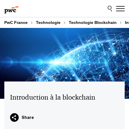
Aller
Aller
au
au
contenu
pied
de
PwC France
Technologie
Technologie Blockchain
In
page
Introduction à la blockchain
Share