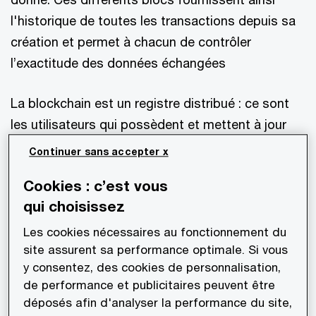
l'historique de toutes les transactions depuis sa
création et permet à chacun de contrôler
l’exactitude des données échangées
La blockchain est un registre distribué : ce sont
les utilisateurs qui possèdent et mettent à jour
les informations, sans qu’il y aie besoin d’une
Continuer sans accepter x
autorité centrale. Ce caractère décentralisé
Cookies : c’est vous
permet d’explorer de très nombreux champs
qui choisissez
d’exploitation, au-delà des monnaies numériques
comme le Bitcoin pour lequel elle a été inventée
Les cookies nécessaires au fonctionnement du
site assurent sa performance optimale. Si vous
en 2008.
y consentez, des cookies de personnalisation,
de performance et publicitaires peuvent être
Banques, assurance, immobilier, santé, énergie,
déposés afin d'analyser la performance du site,
transports, vote en ligne…les applications