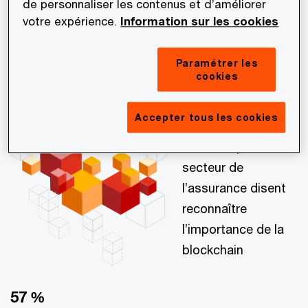
de personnaliser les contenus et d’améliorer
seraient multiples. Le secteur financier explore
votre expérience.
Information sur les cookies
notamment les possibilités de cette technologie
dont les bénéfices sont substantiels : réduction
Paramétrer les
cookies
de coûts, d’erreurs et de temps.
56 %
Accepter tous les cookies
des entreprises du
secteur de
l’assurance disent
reconnaître
l’importance de la
blockchain
57 %