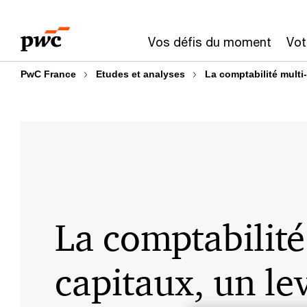
Aller
Aller
au
au
Vos défis du moment
Vot
contenu
pied
de
PwC France
Etudes et analyses
La comptabilité multi
page
La comptabilité
capitaux, un le