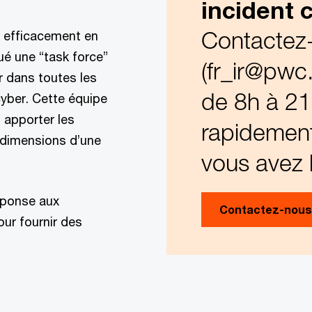
incident 
Contactez
t efficacement en
é une “task force”
(fr_ir@pwc.
 dans toutes les
de 8h à 21
cyber. Cette équipe
apporter les
rapidement
 dimensions d’une
vous avez 
éponse aux
Contactez-nous
our fournir des