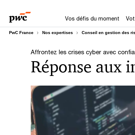
Aller
Aller
au
au
Vos défis du moment
Vot
contenu
pied
de
PwC France
Nos expertises
Conseil en gestion des r
page
Affrontez les crises cyber avec confi
Réponse aux i