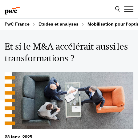
Aller
Aller
au
au
contenu
pied
de
PwC France
Etudes et analyses
Mobilisation pour l’opt
page
Et si le M&A accélérait aussi les
transformations ?
23 janv. 2025