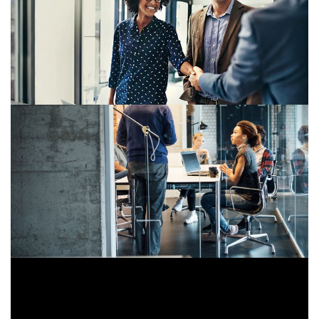
(M&A)
Montefiore Investment et PwC : ensemble vers
une croissance durable
BPCE effectue une transaction transformative en
acquérant SGEF