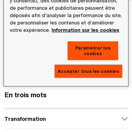
y consentez, des cookies de personnalisation,
de performance et publicitaires peuvent être
Levier souvent perçu comme tactique et
déposés afin d'analyser la performance du site,
opportuniste, le M&A est souvent sous-estimé.
de personnaliser les contenus et d’améliorer
votre expérience.
Information sur les cookies
Pourquoi ? Dans une tribune publiée dans Les
Echos, Stéphane Salustro, associé responsable
Paramétrer les
des activités Deals de PwC France et Maghreb,
cookies
livre une perspective éclairante en faveur du M&A
comme levier de transformation et de création de
Accepter tous les cookies
valeur.
En trois mots
Transformation