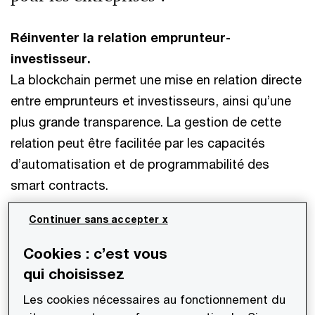
Réinventer la relation emprunteur-
investisseur.
La blockchain permet une mise en relation directe
entre emprunteurs et investisseurs, ainsi qu’une
plus grande transparence. La gestion de cette
relation peut être facilitée par les capacités
d’automatisation et de programmabilité des
smart contracts.
Continuer sans accepter x
Élargir sa base d’investisseurs potentiels.
Il y a près de 1 000 milliards d’euros détenus sous
Cookies : c’est vous
forme de cryptoactifs, facilement transférables
qui choisissez
partout dans le monde grâce aux propriétés de la
Les cookies nécessaires au fonctionnement du
blockchain. Les émissions de tokens permettent