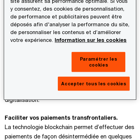
site assurent sa performance optimale. Si vous
par ailleurs de bénéficier d’un accès privilégié aux
y consentez, des cookies de personnalisation,
digital natives et aux investisseurs institutionnels
de performance et publicitaires peuvent être
déposés afin d'analyser la performance du site,
les plus innovants.
de personnaliser les contenus et d’améliorer
votre expérience.
Information sur les cookies
Utiliser un moyen innovant de paiement et de
fidélisation.
Paramétrer les
Permettre aux entreprises et aux collectivités de
cookies
créer leur propre monnaie privée sous la forme de
stablecoins qui peuvent être utilisés par leurs
Accepter tous les cookies
clients / utilisateurs et accompagner leur
digitalisation.
Faciliter vos paiements transfrontaliers.
La technologie blockchain permet d’effectuer des
paiements de façon désintermédiée en quelques