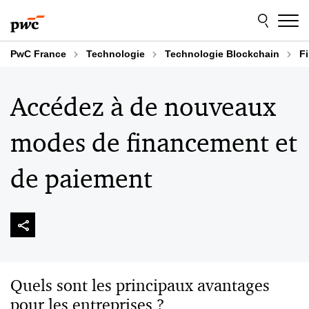
Aller
Aller
au
au
contenu
pied
de
PwC France
Technologie
Technologie Blockchain
Fi
page
Accédez à de nouveaux
modes de financement et
de paiement
Quels sont les principaux avantages
pour les entreprises ?