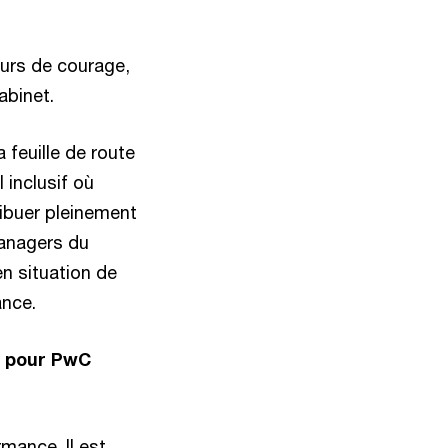
urs de courage,
abinet.
 feuille de route
 inclusif où
ribuer pleinement
managers du
n situation de
ance.
té pour PwC
mance. Il est