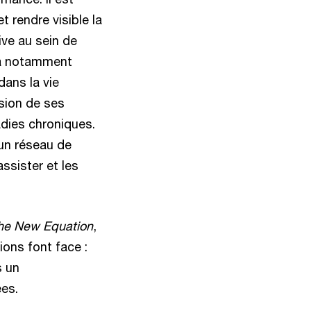
t rendre visible la
ive au sein de
 a notamment
dans la vie
sion de ses
adies chroniques.
 un réseau de
ssister et les
he New Equation
,
ons font face :
s un
ées.