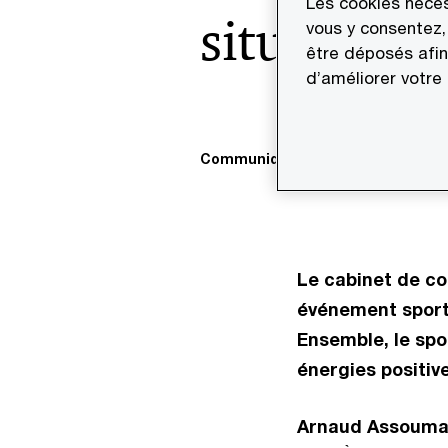
Les cookies néces
situation 
vous y consentez,
être déposés afin
d’améliorer votre
Communiqué de presse
11 oct. 2
Le cabinet de co
événement sport
Ensemble, le spor
énergies positive
Arnaud Assoumani