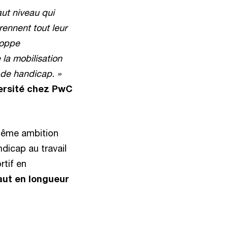
ut niveau qui
rennent tout leur
loppe
 la mobilisation
 de handicap. »
versité chez PwC
 même ambition
ndicap au travail
rtif en
aut en longueur