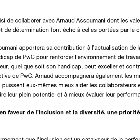
si de collaborer avec Arnaud Assoumani dont les vale
 de détermination font écho à celles portées par le c
umani apportera sa contribution à l’actualisation de la
icap de PwC pour renforcer l’environnement de travail
ur, quel que soit son handicap, peut exceller et cont
lective de PwC. Arnaud accompagnera également les 
ls puissent eux-mêmes mieux aider les collaborateurs e
re leur plein potentiel et à mieux évaluer leur perform
 faveur de l’inclusion et la diversité, une priori
ermement que l'inclusion est un catalyseur de la perfor