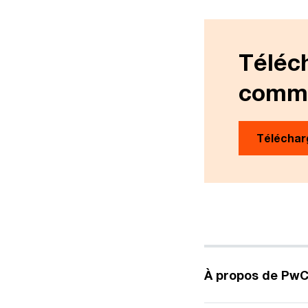
Téléch
commu
Téléchar
À propos de PwC