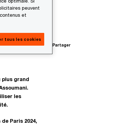
ce optimale. Si
licitaires peuvent
 contenus et
r tous les cookies
Partager
u plus grand
 Assoumani.
liser les
ité.
 de Paris 2024,