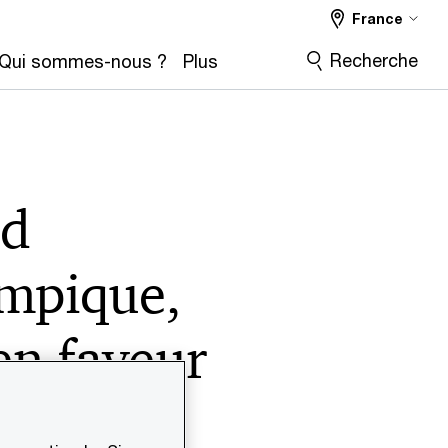
France
Recherche
Qui sommes-nous ?
Plus
ud
mpique,
 en faveur
en