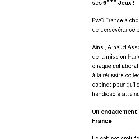
ème
ses 6
Jeux !
PwC France a choi
de persévérance et
Ainsi, Arnaud Asso
de la mission Hand
chaque collaborate
à la réussite col
cabinet pour qu’i
handicap à atteind
Un engagement en
France
Le cabinet croit f