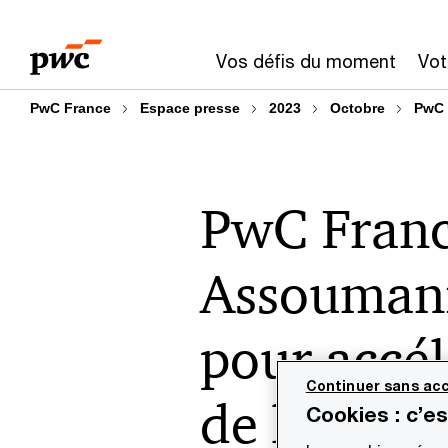
Aller
Aller
au
au
Vos défis du moment
Vot
contenu
pied
de
PwC France
Espace presse
2023
Octobre
PwC 
page
PwC Franc
Assoumani
pour accélé
Continuer sans acc
de l'inclu
Cookies : c’e