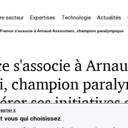
re secteur
Expertises
Technologie
Actualités
France s'associe à Arnaud Assoumani, champion paralympique
e s'associe à Arna
, champion paraly
rer ses initiatives
epter x
sion des personnes 
st vous qui choisissez