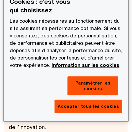
Cookies : c’est vous
qui choisissez
Les cookies nécessaires au fonctionnement du
site assurent sa performance optimale. Si vous
Pauline Adam-Kalfon
y consentez, des cookies de personnalisation,
Associée responsable du développement
de performance et publicitaires peuvent être
commercial et de l'innovation
déposés afin d'analyser la performance du site,
PwC France et Maghreb
de personnaliser les contenus et d’améliorer
votre expérience.
Information sur les cookies
Pauline Adam-Kalfon est membre du Comité
exécutif de PwC France et Maghreb depuis le
Paramétrer les
cookies
1ᵉʳ juillet 2025 en tant qu’Associée
responsable de l'innovation et de l'impact et
Accepter tous les cookies
depuis le 1er juillet 2026 en tant qu’Associée
responsable du développement commercial et
de l'innovation.