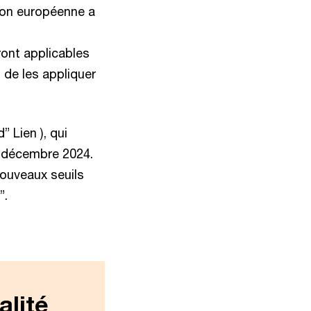
sion européenne a
ront applicables
 de les appliquer
 Lien ), qui
n décembre 2024.
ouveaux seuils
”.
alité