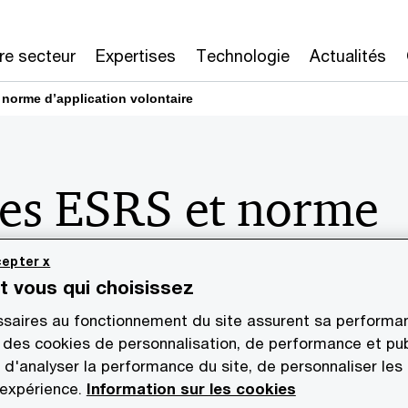
re secteur
Expertises
Technologie
Actualités
norme d’application volontaire
des ESRS et norme
on volontaire : la
epter x
st vous qui choisissez
n européenne publ
saires au fonctionnement du site assurent sa performan
 des cookies de personnalisation, de performance et pub
actes délégués soum
 d'analyser la performance du site, de personnaliser les
 expérience.
Information sur les cookies