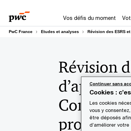
Aller
Aller
au
au
Vos défis du moment
Vot
contenu
pied
de
PwC France
Etudes et analyses
Révision des ESRS et 
page
Révision 
d’applicati
Continuer sans acc
Cookies : c’e
Commissio
Les cookies néces
vous y consentez,
projets d'
être déposés afin
d’améliorer votre