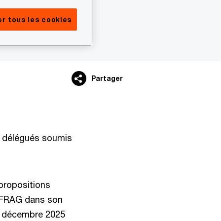
r tous les cookies
Partager
s délégués soumis
 propositions
’EFRAG dans son
de décembre 2025