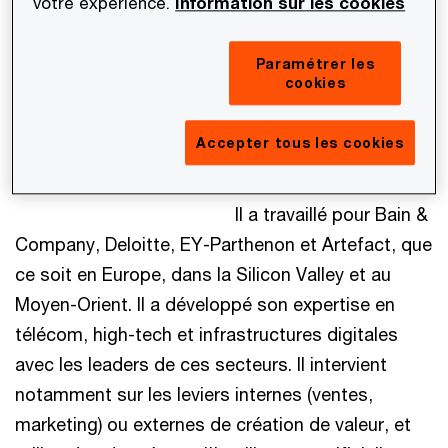
Pierre Bosquet
:
votre expérience.
Information sur les cookies
Diplômé de l'Ecole
Polytechnique (X96) et
Paramétrer les
cookies
de Télécom ParisTech
(2001), Pierre a 21 ans
Accepter tous les cookies
d'expérience en conseil
en stratégie et data-IA.
Il a travaillé pour Bain &
Company, Deloitte, EY-Parthenon et Artefact, que
ce soit en Europe, dans la Silicon Valley et au
Moyen-Orient. Il a développé son expertise en
télécom, high-tech et infrastructures digitales
avec les leaders de ces secteurs. Il intervient
notamment sur les leviers internes (ventes,
marketing) ou externes de création de valeur, et