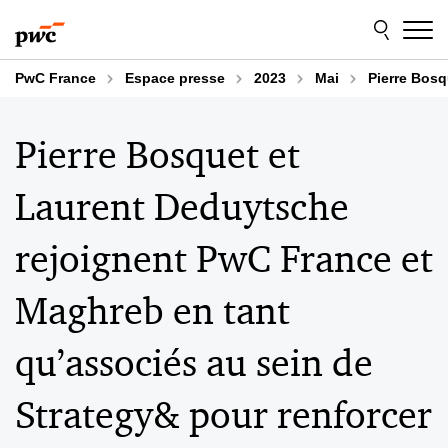
Aller
Aller
au
au
contenu
pied
de
PwC France
Espace presse
2023
Mai
Pierre Bosq
page
Pierre Bosquet et
Laurent Deduytsche
rejoignent PwC France et
Maghreb en tant
qu’associés au sein de
Strategy& pour renforcer