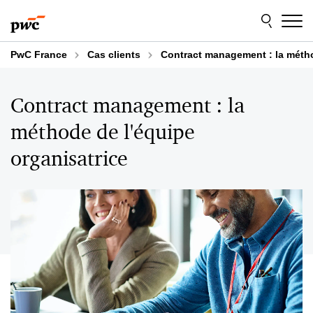
Aller
Aller
au
au
contenu
pied
de
PwC France
Cas clients
Contract management : la métho
page
Contract management : la
méthode de l'équipe
organisatrice