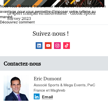
Nous vous aidons à transformer les ruptures technologiques en
avantage
pour vous permettre
d’imposer votre rythme au
Le sport français en mouvement - Global Sports
marché
Survey 2023
Découvrez comment
Suivez-nous !
Contactez-nous
Eric Dumont
Associé Sports & Mega Events, PwC
France et Maghreb
Email