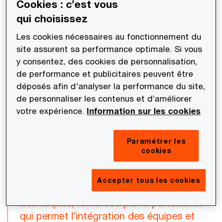
Cookies : c’est vous
des risques avec les experts de PwC France. Les
qui choisissez
objectifs de la mission étaient d’identifier les menaces
Les cookies nécessaires au fonctionnement du
potentielles pesant sur les systèmes technologiques des
site assurent sa performance optimale. Si vous
opérations de cet événement, de réduire le volume et
y consentez, des cookies de personnalisation,
surtout la criticité de ces risques avant la période des
de performance et publicitaires peuvent être
opérations (games time), et de prévoir des mesures à
déposés afin d'analyser la performance du site,
mettre en place en cas d’incident si le risque est avéré.
de personnaliser les contenus et d’améliorer
votre expérience.
Information sur les cookies
“PwC France a été un acteur clé pour la
Paramétrer les
mise en place de notre processus de
cookies
suivi et mitigation des risques. Nous
avons pu nous appuyer sur leur
Accepter tous les cookies
expertise et expérience de la gestion
des risques, renforcée par le partenariat
qui permet l’intégration des équipes et