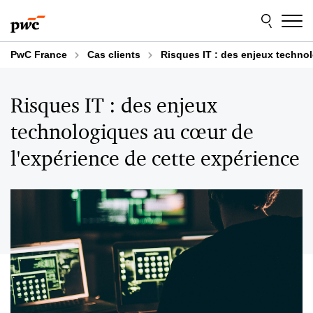
Aller
Aller
au
au
contenu
pied
de
PwC France
Cas clients
Risques IT : des enjeux techno
page
Risques IT : des enjeux
technologiques au cœur de
l'expérience de cette expérience