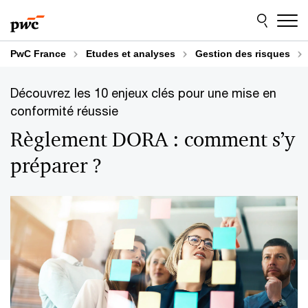
Aller
Aller
au
au
contenu
pied
de
PwC France
Etudes et analyses
Gestion des risques
page
Découvrez les 10 enjeux clés pour une mise en
conformité réussie
Règlement DORA : comment s’y
préparer ?