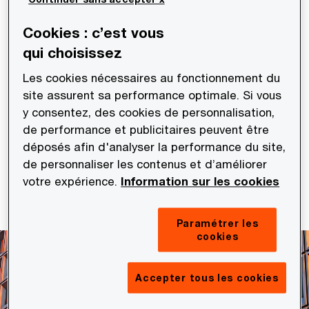
Cookies : c’est vous
Téléchargez le livre blanc
qui choisissez
Les cookies nécessaires au fonctionnement du
site assurent sa performance optimale. Si vous
y consentez, des cookies de personnalisation,
Video
de performance et publicitaires peuvent être
5:13
déposés afin d'analyser la performance du site,
Pla
de personnaliser les contenus et d’améliorer
votre expérience.
Information sur les cookies
Vi
Paramétrer les
cookies
Accepter tous les cookies