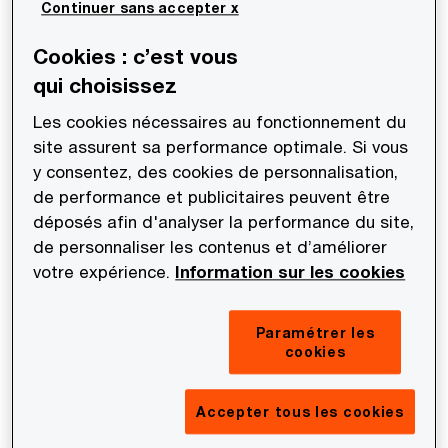
Continuer sans accepter x
- 12
Cookies : c’est vous
points d'acquisitions à l'étranger en un an
qui choisissez
Les cookies nécessaires au fonctionnement du
site assurent sa performance optimale. Si vous
58 %
y consentez, des cookies de personnalisation,
des opérations menées par des corporates et +5
de performance et publicitaires peuvent être
points pour l'activité des fonds
déposés afin d'analyser la performance du site,
de personnaliser les contenus et d’améliorer
votre expérience.
Information sur les cookies
2023 a enregistré une baisse en volume des
Paramétrer les
transactions M&A dans ce secteur (-15%). Après
cookies
la forte hausse de 2021, 2022 avait déjà acté un
fort ralentissement avec une stabilisation du
Accepter tous les cookies
volume des opérations.