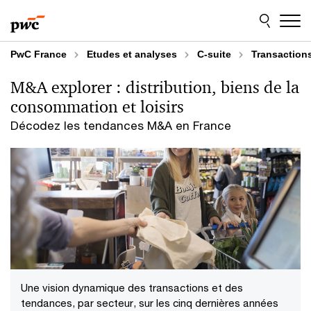
Aller
Aller
au
au
contenu
pied
de
PwC France
Etudes et analyses
C-suite
Transaction
page
M&A explorer : distribution, biens de la
consommation et loisirs
Décodez les tendances M&A en France
Une vision dynamique des transactions et des
tendances, par secteur, sur les cinq dernières années