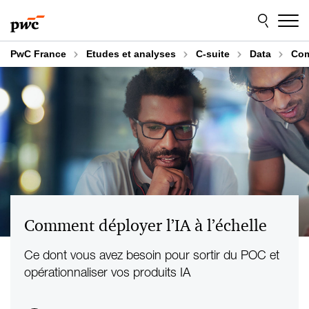
Aller
Aller
au
au
contenu
pied
de
PwC France
Etudes et analyses
C-suite
Data
Com
page
Comment déployer l’IA à l’échelle
Ce dont vous avez besoin pour sortir du POC et
opérationnaliser vos produits IA