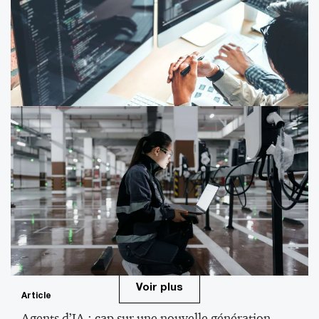
Nickel, la technologie au service d’une mission :
simplicité et universalité
Article
IA et souveraineté technologique : une
opportunité collective
Voir plus
Article
Agents d’IA : cap sur une nouvelle génération