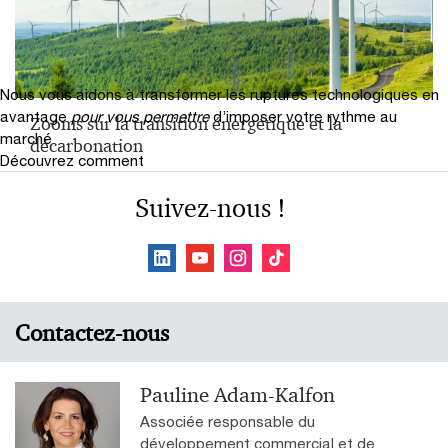
Nous vous aidons à transformer les ruptures technologiques en
avantage
pour vous permettre
d’imposer votre rythme au
Zooms sur la transition énergétique et la
marché
décarbonation
Découvrez comment
Suivez-nous !
Contactez-nous
Pauline Adam-Kalfon
Associée responsable du
développement commercial et de