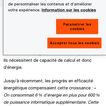
de personnaliser les contenus et d’améliorer
votre expérience.
Information sur les cookies
L’IA accroît la valeur produite par le numérique.
Mais elle en accentue aussi les besoins en
Paramétrer les
cookies
puissance.
« Une requête sur ChatGPT est dix fois
plus énergivore qu’une recherche Google. Il faut
Accepter tous les cookies
l’expliquer, même à nos enfants »
, note Olivier
Micheli. Plus les algorithmes sont complexes, plus
ils nécessitent de capacité de calcul et donc
d’énergie.
Jusqu’à récemment, les progrès en efficacité
énergétique compensaient cette croissance :
«
On consommait 6 % d’énergie en plus pour 600 %
de puissance informatique supplémentaire. Cette