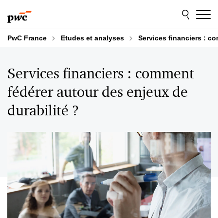
Aller
Aller
au
au
contenu
pied
de
PwC France
Etudes et analyses
Services financiers : c
page
Services financiers : comment
fédérer autour des enjeux de
durabilité ?