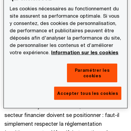
avec ce nouveau paradigme. Cette évolution
Les cookies nécessaires au fonctionnement du
site assurent sa performance optimale. Si vous
nécessite de se doter des moyens
y consentez, des cookies de personnalisation,
organisationnels et techniques pour délivrer ces
de performance et publicitaires peuvent être
produits et services. Il faut ainsi créer de
déposés afin d'analyser la performance du site,
nouveaux modèles organisationnels, mettre en
de personnaliser les contenus et d’améliorer
place de nouveaux outils de gestion et collecter
votre expérience.
Information sur les cookies
de nouvelles données via des processus de
souscription ou de suivi de la relation client.
Paramétrer les
cookies
Intégration de la durabilité dans les
priorités stratégiques
Accepter tous les cookies
Face à ces enjeux de durabilité, les acteurs du
secteur financier doivent se positionner : faut-il
simplement respecter la réglementation