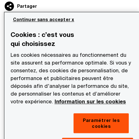
Partager
Continuer sans accepter x
Zoé, se livre sur les étapes qui lui ont permis de se sentir
légitime et confiante dans un monde encore très masculin,
Cookies : c’est vous
celui de la tech.
qui choisissez
Curieuse, volontaire et passionnée, elle s’inspire des
Les cookies nécessaires au fonctionnement du
femmes de son entourage et défend ses convictions pour
site assurent sa performance optimale. Si vous y
s’épanouir.
consentez, des cookies de personnalisation, de
performance et publicitaires peuvent être
déposés afin d'analyser la performance du site,
de personnaliser les contenus et d’améliorer
votre expérience.
Information sur les cookies
Paramétrer les
cookies