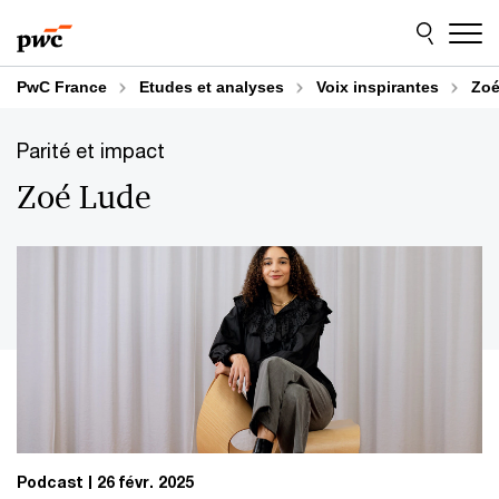
Aller
Aller
au
au
contenu
pied
de
PwC France
Etudes et analyses
Voix inspirantes
Zoé
page
Parité et impact
Zoé Lude
Podcast
26 févr. 2025