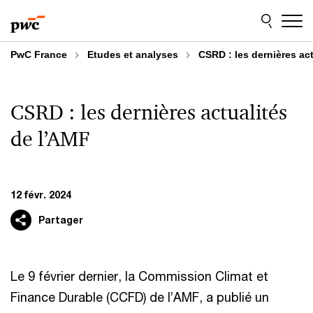
Aller
Aller
au
au
contenu
pied
de
PwC France
Etudes et analyses
CSRD : les dernières ac
page
CSRD : les dernières actualités
de l’AMF
12 févr. 2024
Partager
Le 9 février dernier, la Commission Climat et
Finance Durable (CCFD) de l’AMF, a publié un