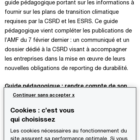
guide pédagogique portant sur les informations à
fournir sur les plans de transition climatique
requises par la CSRD et les ESRS. Ce guide
pédagogique vient compléter les publications de
l’AMF du 7 février dernier : un communiqué et un
dossier dédié à la CSRD visant à accompagner
les entreprises dans la mise en œuvre de leurs
nouvelles obligations de reporting de durabilité.
Guide pédagogique : rendre compte de son
plan de transition climatique au format ESRS
Continuer sans accepter x
Cookies : c’est vous
Ce guide propose notamment un décryptage des
qui choisissez
obligations de reporting sur le plan de transition
Les cookies nécessaires au fonctionnement du
selon les normes ESRS et met en avant plusieurs
site assurent sa performance optimale. Si vous