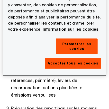
enjeux clés pour sa préparation.
y consentez, des cookies de personnalisation,
de performance et publicitaires peuvent être
Il est ainsi composé de 4 chapitres :
déposés afin d'analyser la performance du site,
de personnaliser les contenus et d’améliorer
votre expérience.
Information sur les cookies
Définition du sujet et contexte réglementaire
général : neutralité carbone, plans de
Paramétrer les
transition, CSRD et CS3D
cookies
Préparation des reportings sur les objectifs et
Accepter tous les cookies
leviers de décarbonation : réduction des GES
(valeur absolue vs valeur brute, échéances,
références, périmètre), leviers de
décarbonation, actions planifiées et
émissions verrouillées
Préparation des reportings sur les moyens