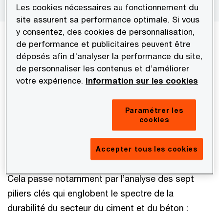
ambitions.
Les cookies nécessaires au fonctionnement du
site assurent sa performance optimale. Si vous
y consentez, des cookies de personnalisation,
Réaliser l’Ambition Climat 2050 du
de performance et publicitaires peuvent être
secteur du ciment et du béton
déposés afin d'analyser la performance du site,
de personnaliser les contenus et d’améliorer
Les membres de la GCCA, acteurs mondiaux du
votre expérience.
Information sur les cookies
ciment et du béton qui possèdent des usines
partout dans le monde, sont signataires de la
Paramétrer les
feuille de route Net Zero
de l’association.
cookies
Cette feuille de route vise à à collectivement
accélérer les réductions CO2 du secteur et à
Accepter tous les cookies
produire du béton neutre en carbone en 2050.
Cela passe notamment par l’analyse des sept
piliers clés qui englobent le spectre de la
durabilité du secteur du ciment et du béton :