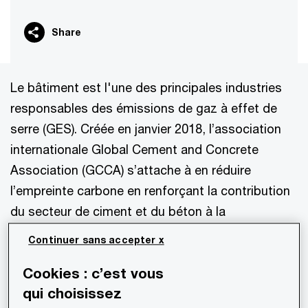
Share
Le bâtiment est l'une des principales industries
responsables des émissions de gaz à effet de
serre (GES). Créée en janvier 2018, l’association
internationale Global Cement and Concrete
Association (GCCA) s’attache à en réduire
l’empreinte carbone en renforçant la contribution
du secteur de ciment et du béton à la
construction durable. Pour cela, elle a besoin de
Continuer sans accepter x
données et d’outils d'analyse. Elle a fait appel à
Cookies : c’est vous
PwC France et Maghreb pour mettre en place une
qui choisissez
plateforme d’ESG data analytics adaptée à ses