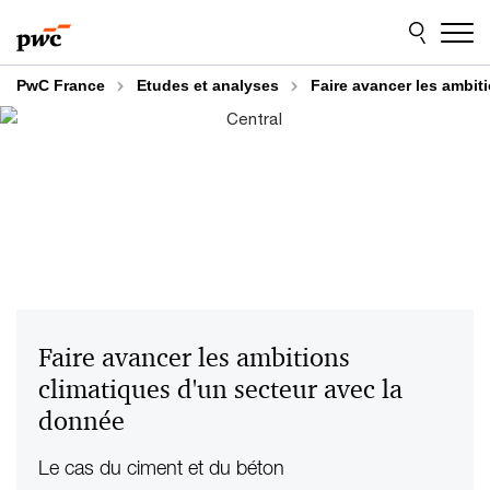
Aller
Aller
au
au
contenu
pied
de
PwC France
Etudes et analyses
Faire avancer les ambit
page
Faire avancer les ambitions
climatiques d'un secteur avec la
donnée
Le cas du ciment et du béton