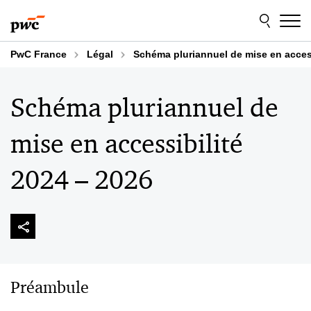
Aller
Aller
au
au
contenu
pied
de
PwC France
Légal
Schéma pluriannuel de mise en access
page
Schéma pluriannuel de
mise en accessibilité
2024 – 2026
Préambule