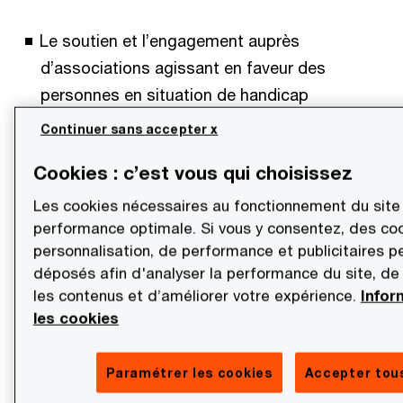
Le soutien et l’engagement auprès
d’associations agissant en faveur des
personnes en situation de handicap
Continuer sans accepter x
Le 19 septembre 2024, PwC France a signé
une convention avec l’Agefiph - Association
Cookies : c’est vous qui choisissez
de gestion du fonds pour l’insertion
Les cookies nécessaires au fonctionnement du site
professionnelle des personnes handicapées -
performance optimale. Si vous y consentez, des co
personnalisation, de performance et publicitaires p
lors de la journée « Tous concernés par le
déposés afin d'analyser la performance du site, de
handicap ». Ce partenariat a pour objectif de
les contenus et d’améliorer votre expérience.
Infor
faire progresser l’insertion des travailleurs en
les cookies
situation de handicap, en intégrant de manière
durable le handicap dans les pratiques et les
Paramétrer les cookies
Accepter tous
processus de la firme