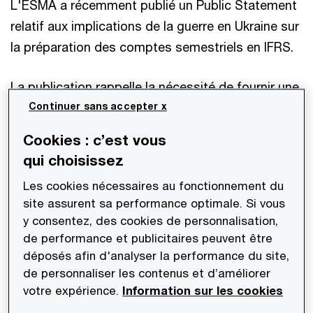
L'ESMA a récemment publié un Public Statement
relatif aux implications de la guerre en Ukraine sur
la préparation des comptes semestriels en IFRS.
La publication rappelle la nécessité de fournir une
information utile pour les utilisateurs, qui reflète
Continuer sans accepter x
les impacts actuels et, dans la mesure du
Cookies : c’est vous
possible, les impacts attendus de l'invasion de
qui choisissez
l'Ukraine sur le bilan, la performance et les flux de
Les cookies nécessaires au fonctionnement du
trésorerie des émetteurs.
site assurent sa performance optimale. Si vous
y consentez, des cookies de personnalisation,
L'ESMA souligne également l'importance de
de performance et publicitaires peuvent être
communiquer sur les principaux risques et
déposés afin d'analyser la performance du site,
incertitudes auxquels les émetteurs sont
de personnaliser les contenus et d’améliorer
votre expérience.
Information sur les cookies
confrontés.