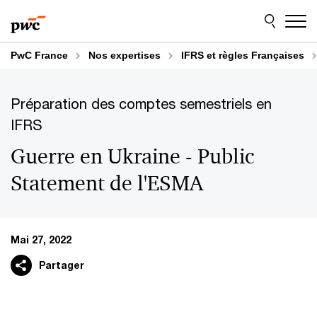
Aller
Aller
au
au
contenu
pied
de
PwC France
Nos expertises
IFRS et règles Françaises
page
Préparation des comptes semestriels en
IFRS
Guerre en Ukraine - Public
Statement de l'ESMA
Mai 27, 2022
Partager