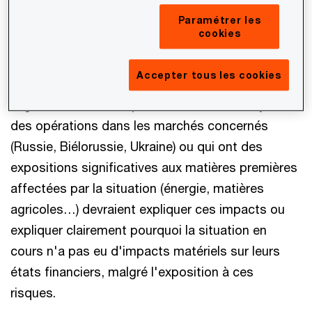
Les émetteurs sont encouragés à regrouper cette
Paramétrer les
cookies
information dans une note unique dans les états
financiers ou à inclure une note qui référence les
Accepter tous les cookies
différentes parties qui adressent les impacts de
la guerre sur les comptes. Les émetteurs ayant
des opérations dans les marchés concernés
(Russie, Biélorussie, Ukraine) ou qui ont des
expositions significatives aux matières premières
affectées par la situation (énergie, matières
agricoles…) devraient expliquer ces impacts ou
expliquer clairement pourquoi la situation en
cours n'a pas eu d'impacts matériels sur leurs
états financiers, malgré l'exposition à ces
risques.