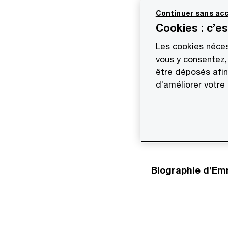
Continuer sans acc
Cookies : c’e
Emmanuel Benoist, 
Les cookies néces
d’audit PwC France
vous y consentez,
être déposés afin
s’entoure d’une é
d’améliorer votre
déployer une strat
mission d’être uti
nécessaires dans u
dans les services
Biographie d’Em