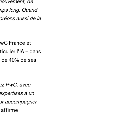
 mouvement, de
temps long. Quand
créons aussi de la
 PwC France et
culier l'IA – dans
us de 40% de ses
hez PwC, avec
expertises à un
our accompagner –
affirme