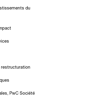
estissements du
impact
vices
 restructuration
sques
cales, PwC Société