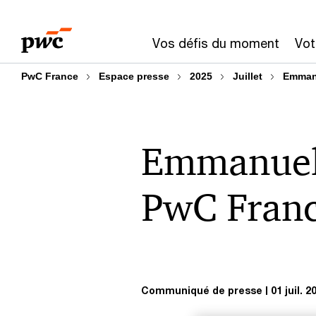
Aller
Aller
au
au
Vos défis du moment
Vot
contenu
pied
de
PwC France
Espace presse
2025
Juillet
Emmanu
page
Emmanuel 
PwC Franc
Communiqué de presse
01 juil. 2