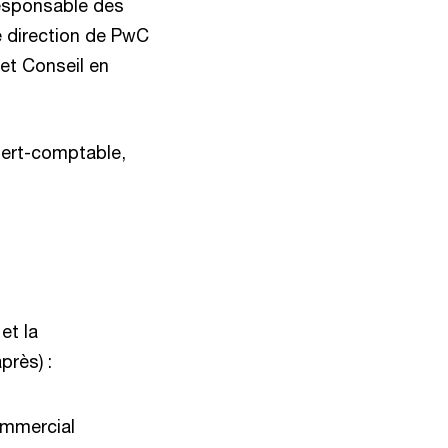
responsable des
e direction de PwC
 et Conseil en
ert-comptable,
et la
près) :
ommercial