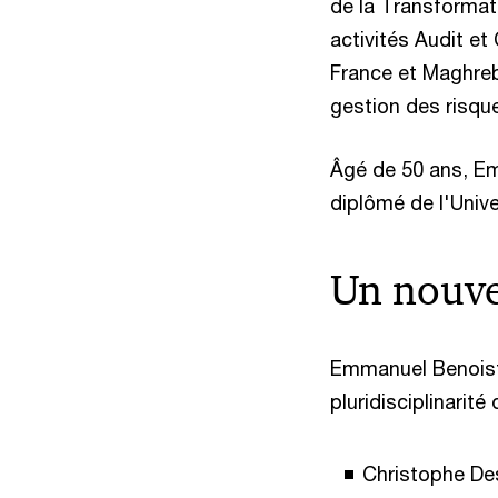
de la Transformati
activités Audit e
France et Maghreb 
gestion des risqu
Âgé de 50 ans, E
diplômé de l'Unive
Un nouve
Emmanuel Benoist 
pluridisciplinarit
Christophe De