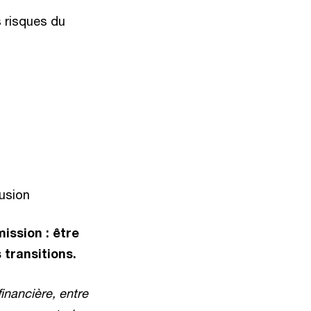
s risques du
lusion
mission : être
 transitions.
financière, entre