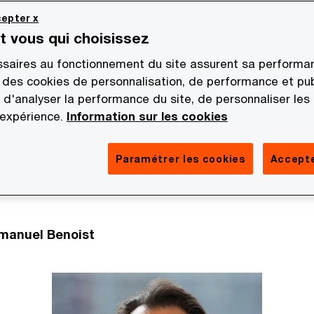
epter x
st vous qui choisissez
élu par ses pairs, prend officiellement la tête du cab
saires au fonctionnement du site assurent sa performan
 et Maghreb le 1er juillet 2025 pour un mandat de quat
 des cookies de personnalisation, de performance et pub
 d'analyser la performance du site, de personnaliser les
quipe dirigeante expérimentée, complémentaire et eng
 expérience.
Information sur les cookies
égie de création de valeur durable. Son ambition : que
le à ses clients, les accompagne dans leurs grandes t
Paramétrer les cookies
Accepte
n monde imprévisible. D’ici 2030, il vise un gain de p
 professionnels de plus de 20% pour PwC France et 
manuel Benoist