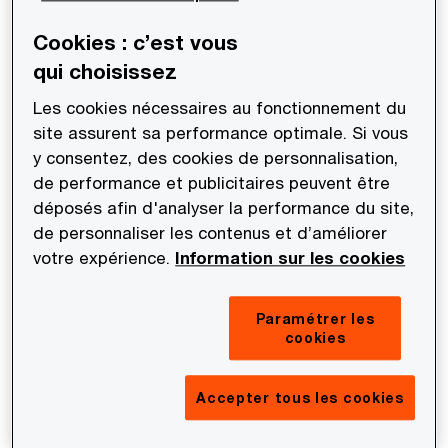
Après des études à Sciences Po Grenoble et à
Cookies : c’est vous
l’ESSEC Business School, Olivier démarre sa
qui choisissez
carrière à la direction générale de l’armement en
Les cookies nécessaires au fonctionnement du
2002. Il rejoint les équipes conseil de PwC en 2005
site assurent sa performance optimale. Si vous
au sein desquelles il développe pendant plus de
y consentez, des cookies de personnalisation,
10 ans le conseil en organisation et en
de performance et publicitaires peuvent être
transformation auprès des administrations
déposés afin d'analyser la performance du site,
régaliennes, des grandes collectivités territoriales
de personnaliser les contenus et d’améliorer
votre expérience.
Information sur les cookies
et des principaux établissements publics.
En 2015, il devient associé chez Sia Partners où il
Paramétrer les
cookies
prend la direction des équipes Secteur Public.
Pendant trois ans, il développe le portefeuille
Accepter tous les cookies
client et remonte la chaine de valeur des services
de conseil. A partir de 2018, il est associé et