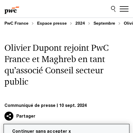
Aller
Aller
au
au
contenu
pied
de
PwC France
Espace presse
2024
Septembre
Oliv
page
Olivier Dupont rejoint PwC
France et Maghreb en tant
qu’associé Conseil secteur
public
Communiqué de presse
10 sept. 2024
Partager
Continuer sans accepter x