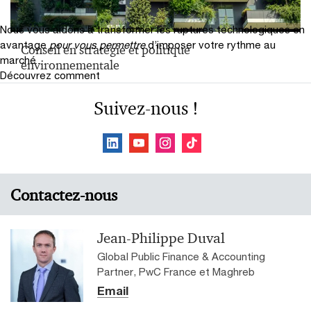
Nous vous aidons à transformer les ruptures technologiques en
avantage
pour vous permettre
d’imposer votre rythme au
Conseil en stratégie et politique
marché
environnementale
Découvrez comment
Suivez-nous !
Contactez-nous
Jean-Philippe Duval
Global Public Finance & Accounting
Partner, PwC France et Maghreb
Email