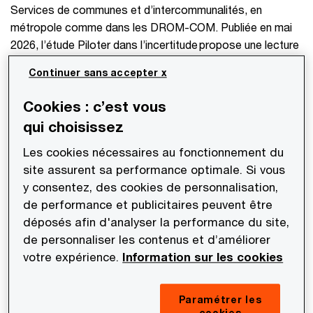
Services de communes et d’intercommunalités, en
métropole comme dans les DROM-COM. Publiée en mai
2026, l’étude Piloter dans l’incertitude propose une lecture
des défis qui s’imposent aux dirigeants territoriaux à l’aube
Continuer sans accepter x
du nouveau mandat et réalise une analyse croisée avec
près de 60 programmes électoraux. Pour les DGS, ces
Cookies : c’est vous
promesses constituent à la fois un cadre d’action et une
qui choisissez
source de tension : elles accentuent le besoin de
priorisation, de séquençage et de pédagogie auprès des
Les cookies nécessaires au fonctionnement du
exécutifs. De l'analyse à la prospective : l'étude vise à
site assurent sa performance optimale. Si vous
ouvrir le débat pour imaginer, demain, ce que seront les
y consentez, des cookies de personnalisation,
collectivités.
de performance et publicitaires peuvent être
déposés afin d'analyser la performance du site,
de personnaliser les contenus et d’améliorer
votre expérience.
Information sur les cookies
5
Paramétrer les
Archétypes des villes à horizon 2032 pour ouvrir le débat
cookies