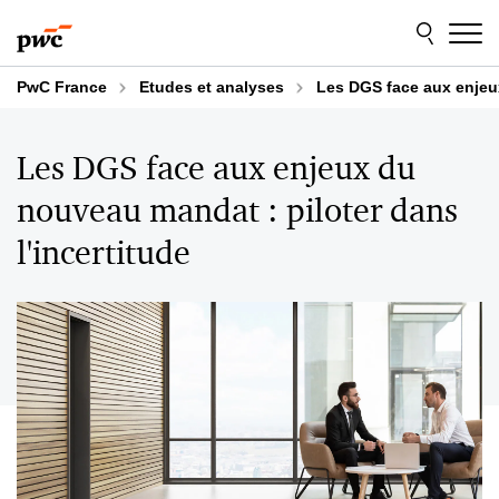
Aller
Aller
au
au
contenu
pied
de
PwC France
Etudes et analyses
Les DGS face aux enjeux
page
Les DGS face aux enjeux du
nouveau mandat : piloter dans
l'incertitude