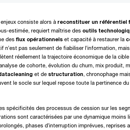
 enjeux consiste alors à
reconstituer un référentiel 
us-estimée, requiert maîtrise des
outils technologi
ne des
flux opérationnels
et capacité à restaurer la
c
tif n’est pas seulement de fiabiliser l’information, mais
flètent réellement la trajectoire économique de la cible 
, analyse de cohorte, évolution du churn, mix produit, 
datacleaning
et de
structuration
, chronophage mais
vent le socle sur lequel repose toute la pertinence d
 les spécificités des processus de cession sur les seg
ations sont caractérisées par une dynamique moins lin
 prolongés, phases d’interruption imprévues, reprises