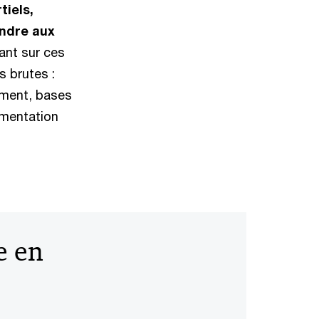
tiels,
ondre aux
nant sur ces
 brutes :
ement, bases
gmentation
e en