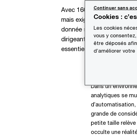
Continuer sans acc
Avec 160 000 PME et 6 800 
Cookies : c’e
mais exigeant. Réussir une
Les cookies néces
donnée souvent brute, gére
vous y consentez,
dirigeants peu rompus aux t
être déposés afin
essentielles pour sécuriser 
d’améliorer votre
Dans un environne
analytiques se mul
d’automatisation, 
grande de considér
petite taille relè
occulte une réalité