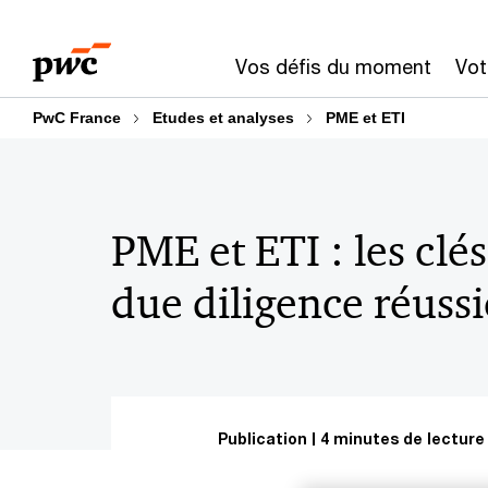
Aller
Aller
au
au
Vos défis du moment
Vot
contenu
pied
de
PwC France
Etudes et analyses
PME et ETI
page
PME et ETI : les clé
due diligence réussi
Publication
4 minutes de lecture