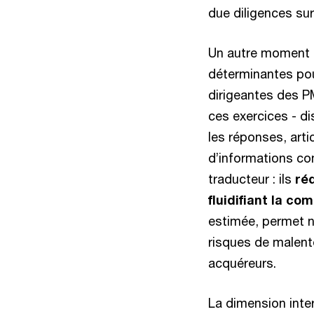
due diligences s
Un autre moment c
déterminantes pour
dirigeantes des P
ces exercices - d
les réponses, arti
d’informations com
traducteur : ils
ré
fluidifiant la c
estimée, permet n
risques de malent
acquéreurs.
La dimension inte