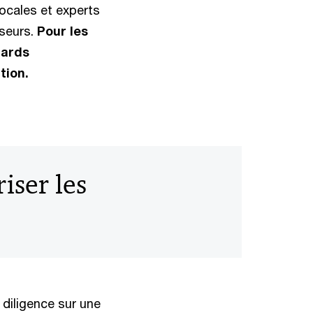
locales et experts
sseurs.
Pour les
dards
ction.
iser les
 diligence sur une