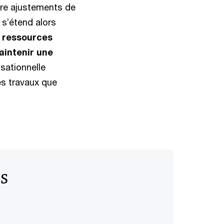
ore ajustements de
s s’étend alors
s ressources
aintenir une
isationnelle
es travaux que
s