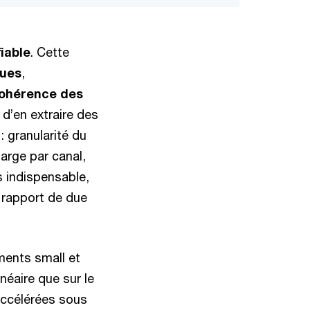
fiable
. Cette
ques
,
ohérence des
 d’en extraire des
: granularité du
marge par canal,
 indispensable,
u rapport de due
ments small et
éaire que sur le
 accélérées sous