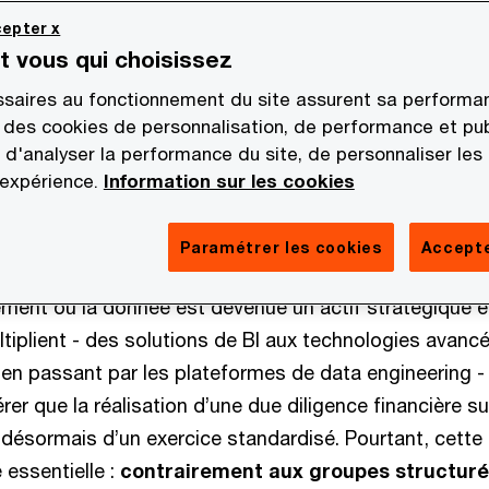
epter x
ETI, le small et mid‑cap représente un terrain d’
st vous qui choisissez
 opération M&A sur ce segment nécessite les bonne
saires au fonctionnement du site assurent sa performan
r des process instables, cadrer les travaux au
 des cookies de personnalisation, de performance et pub
ransactions. L’expertise, l’agilité et la pédagogi
 d'analyser la performance du site, de personnaliser les
le deal.
 expérience.
Information sur les cookies
Paramétrer les cookies
Accepte
ment où la donnée est devenue un actif stratégique et
tiplient - des solutions de BI aux technologies avanc
en passant par les plateformes de data engineering - 
er que la réalisation d’une due diligence financière su
ve désormais d’un exercice standardisé. Pourtant, cette
 essentielle :
contrairement aux groupes structuré