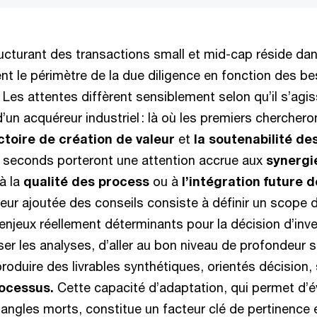
ucturant des transactions small et mid-cap réside dan
nt le périmètre de la due diligence en fonction des b
 Les attentes diffèrent sensiblement selon qu’il s’agi
d’un acquéreur industriel : là où les premiers cherchero
ctoire de création de valeur
et
la soutenabilité de
s seconds porteront une attention accrue aux
synergi
 à la
qualité des process
ou à
l’intégration future d
leur ajoutée des conseils consiste à définir un scope d
enjeux réellement déterminants pour la décision d’inve
iser les analyses, d’aller au bon niveau de profondeur 
produire des livrables synthétiques, orientés décision,
rocessus.
Cette capacité d’adaptation, qui permet d’évi
 angles morts, constitue un facteur clé de pertinence e