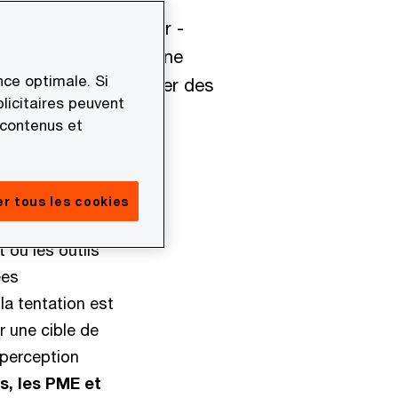
investissement majeur -
s clés : fiabiliser une
ce optimale. Si
 budget et accompagner des
licitaires peuvent
e deviennent alors
 contenus et
r tous les cookies
 où les outils
ées
la tentation est
r une cible de
 perception
s, les PME et