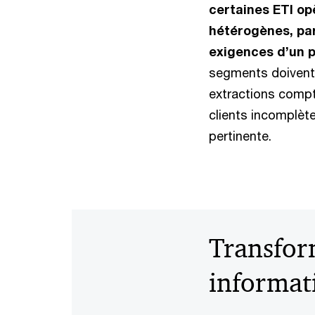
certaines ETI op
hétérogènes, pa
exigences d’un 
segments doivent
extractions compt
clients incomplèt
pertinente.
Transfor
informati