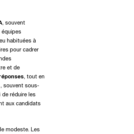
A
, souvent
s équipes
peu habituées à
ires pour cadrer
andes
tre et de
 réponses
, tout en
n, souvent sous-
de réduire les
nt aux candidats
lle modeste. Les