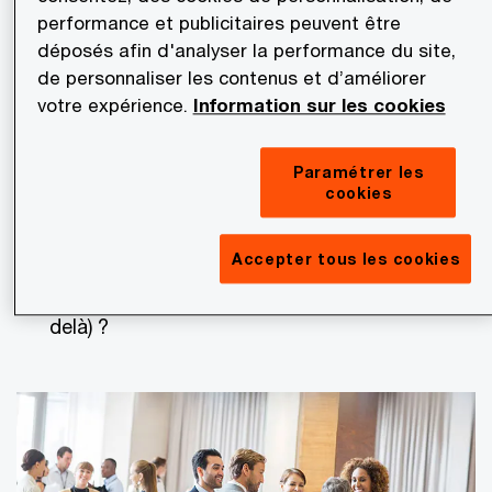
performance et publicitaires peuvent être
Quel est le périmètre des informations
déposés afin d'analyser la performance du site,
financières à produire (période, GAAP) ?
de personnaliser les contenus et d’améliorer
votre expérience.
Information sur les cookies
Comment communiquer sur mes
prévisions/objectifs aux investisseurs cibles ?
Paramétrer les
cookies
Quel est mon niveau de maturité par rapport
aux dimensions contrôle interne, processus
Accepter tous les cookies
budgétaire et clôture (pour l’opération et au-
delà) ?