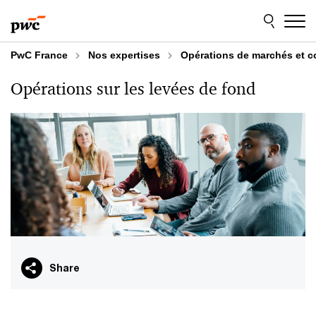
Aller
Aller
au
au
contenu
pied
de
PwC France
Nos expertises
Opérations de marchés et co
page
Opérations sur les levées de fond
Share