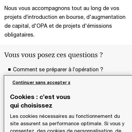
Nous vous accompagnons tout au long de vos
projets d’introduction en bourse, d'augmentation
de capital, d'OPA et de projets d'émissions
obligataires.
Vous vous posez ces questions ?
Comment se préparer à l’opération ?
Continuer sans accepter x
Quelles sont les grandes étapes d’une
opération de marché ?
Cookies : c’est vous
qui choisissez
Quel marché de cotation choisir ?
Les cookies nécessaires au fonctionnement du
site assurent sa performance optimale. Si vous y
Quelles sont les obligations associées ?
consentez, des cookies de personnalisation, de