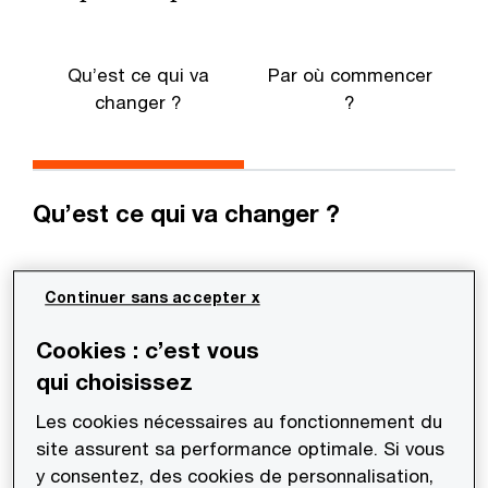
Qu’est ce qui va
Par où commencer
changer ?
?
n
Qu’est ce qui va changer ?
Les sociétés cotées sur un marché
Continuer sans accepter x
réglementé de droit européen vont préparer
leur rapport financier annuel sous un nouveau
Cookies : c’est vous
format. Le rapport sera rédigé en utilisant le
qui choisissez
langage XHTML permettant de combiner un
Les cookies nécessaires au fonctionnement du
fichier HTML (pouvant être visualisé avec les
site assurent sa performance optimale. Si vous
navigateurs web standards) avec des balises
y consentez, des cookies de personnalisation,