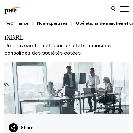
Aller
Aller
au
au
contenu
pied
de
PwC France
Nos expertises
Opérations de marchés et co
page
iXBRL
Un nouveau format pour les états financiers
consolidés des sociétés cotées
Share