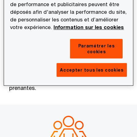
de performance et publicitaires peuvent être
XML, lisibles par des programmes
déposés afin d'analyser la performance du site,
informatiques dédiés. Ce nouveau format
de personnaliser les contenus et d’améliorer
nécessitera le recours à de nouvelles
votre expérience.
Information sur les cookies
modalités de préparation des états financiers
consolidés IFRS, ainsi qu’à de nouveaux
Paramétrer les
logiciels, processus et contrôles. Lisibles
cookies
aussi bien par l’ordinateur que par l’homme,
ces états financiers pourront être analysés
Accepter tous les cookies
par les investisseurs et les autres parties
prenantes.