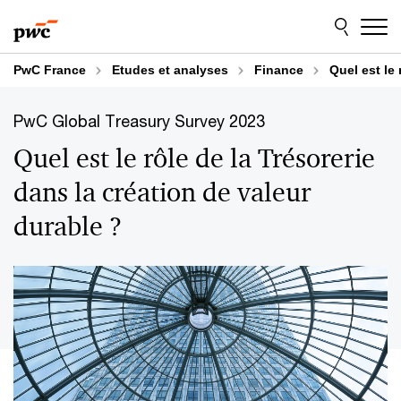
Aller
Aller
au
au
contenu
pied
de
PwC France
Etudes et analyses
Finance
Quel est le 
page
PwC Global Treasury Survey 2023
Quel est le rôle de la Trésorerie
dans la création de valeur
durable ?