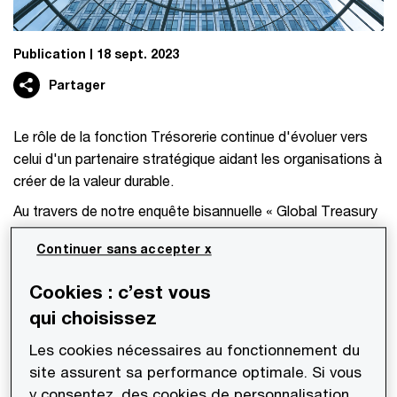
Publication
18 sept. 2023
Partager
Le rôle de la fonction Trésorerie continue d'évoluer vers
celui d'un partenaire stratégique aidant les organisations à
créer de la valeur durable.
Au travers de notre enquête bisannuelle « Global Treasury
Survey » réalisée en 2023 au niveau mondial, il ressort que
Continuer sans accepter x
les activités des trésoreries d’entreprises de premier plan
poursuivent leur évolution, passant d'une création de
Cookies : c’est vous
valeur ajoutée réalisée purement sur le périmètre de la
qui choisissez
trésorerie, vers la recherche de l'excellence également au-
delà de la fonction.
Les cookies nécessaires au fonctionnement du
site assurent sa performance optimale. Si vous
Découvrez les six thématiques clés mises en évidence par
y consentez, des cookies de personnalisation,
l’étude mondiale « Global Treasury Survey 2023 », qui