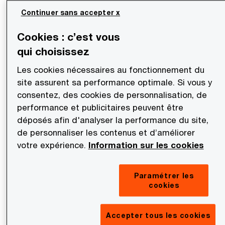
Continuer sans accepter x
Cookies : c’est vous
qui choisissez
Les cookies nécessaires au fonctionnement du
site assurent sa performance optimale. Si vous y
consentez, des cookies de personnalisation, de
Décoder l'IA : du pilote au ROI
performance et publicitaires peuvent être
déposés afin d'analyser la performance du site,
20% des entreprises captent 74% de la valeur créée par l'IA.
de personnaliser les contenus et d’améliorer
votre expérience.
Information sur les cookies
Des solutions pour répondre à vos
enjeux
Paramétrer les
cookies
Combinant l'ingéniosité humaine, l'expérience et
Accepter tous les cookies
l'innovation technologique pour obtenir des