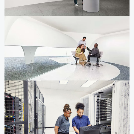
Une IA conçue pour la performance
Nous maîtrisons votre environnement métier pour vous
permettre de déployer l'IA au service de votre
entreprise.
Nos alliances technologiques pour accélérer vos
projets
Nous travaillons avec les grands acteurs et les pépites
de la tech pour vous permettre l'agilité d’une startup, le
passage à l'échelle d'un géant.